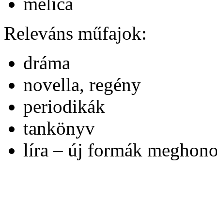
melica
Releváns műfajok:
dráma
novella, regény
periodikák
tankönyv
líra – új formák meghono